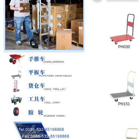
PH030
PH151